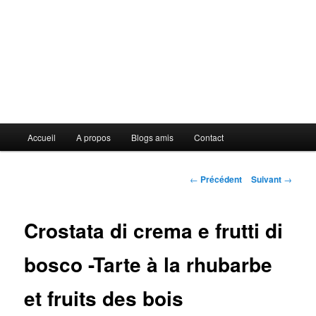
Menu
Accueil
A propos
Blogs amis
Contact
principal
Navigation
←
Précédent
Suivant
→
des
articles
Crostata di crema e frutti di
bosco -Tarte à la rhubarbe
et fruits des bois