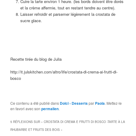
Cuire la tarte environ 1 heure. (les bords doivent être dorés
et la crème affermie, tout en restant tendre au centre).
Laisser refroidir et parsemer légèrement la crostata de
sucre glace.
Recette tirée du blog de Julia
http://it.julskitchen.com/altro/life/crostata-di-crema-ai-frutti-di-
bosco
Ce contenu a été publié dans
Dolci - Desserts
par
Paola
. Mettez-le
en favori avec son
permalien
.
5 RÉFLEXIONS SUR «
CROSTATA DI CREMA E FRUTTI DI BOSCO -TARTE À LA
RHUBARBE ET FRUITS DES BOIS
»