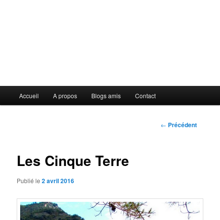
Menu
Accueil
A propos
Blogs amis
Contact
principal
Navigation
←
Précédent
des
articles
Les Cinque Terre
Publié le
2 avril 2016