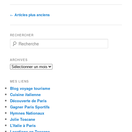
Navigation
←
Articles plus anciens
des
articles
RECHERCHER
R
e
c
h
ARCHIVES
e
A
r
r
c
c
h
MES LIENS
h
e
Blog voyage tourisme
i
Cuisine italienne
v
e
Découverte de Paris
s
Gagner Paris Sportifs
Hymnes Nationaux
Jolie Toscane
L’Italie à Paris
Locations en Toscane