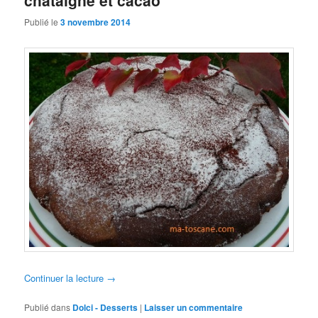
châtaigne et cacao
Publié le
3 novembre 2014
Continuer la lecture
→
Publié dans
Dolci - Desserts
|
Laisser un commentaire