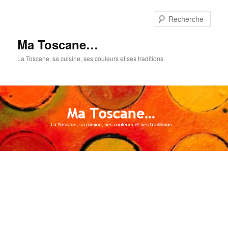
Aller
Aller
au
au
Rech
contenu
contenu
principal
secondaire
Ma Toscane…
La Toscane, sa cuisine, ses couleurs et ses traditions