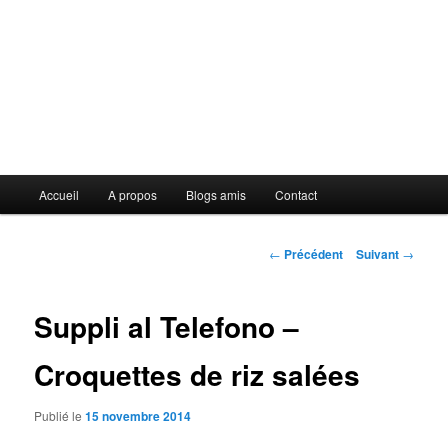
Menu
Accueil
A propos
Blogs amis
Contact
principal
Navigation
←
Précédent
Suivant
→
des
articles
Suppli al Telefono –
Croquettes de riz salées
Publié le
15 novembre 2014