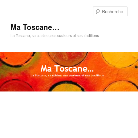
Aller
Aller
au
au
Rech
contenu
contenu
principal
secondaire
Ma Toscane…
La Toscane, sa cuisine, ses couleurs et ses traditions