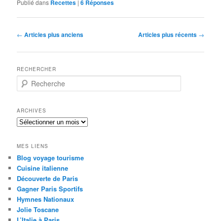
Publié dans
Recettes
|
6
Réponses
Navigation
←
Articles plus anciens
Articles plus récents
→
des
articles
RECHERCHER
R
e
c
h
ARCHIVES
e
A
r
r
c
c
h
MES LIENS
h
e
Blog voyage tourisme
i
Cuisine italienne
v
e
Découverte de Paris
s
Gagner Paris Sportifs
Hymnes Nationaux
Jolie Toscane
L’Italie à Paris