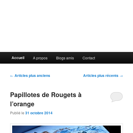
Menu
Accueil
A propos
Blogs amis
Contact
principal
Navigation
←
Articles plus anciens
Articles plus récents
→
des
articles
Papillotes de Rougets à
l’orange
Publié le
31 octobre 2014