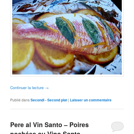
Continuer la lecture
→
Publié dans
Secondi - Second plat
|
Laisser un commentaire
Pere al Vin Santo – Poires
pochées au Vino Santo