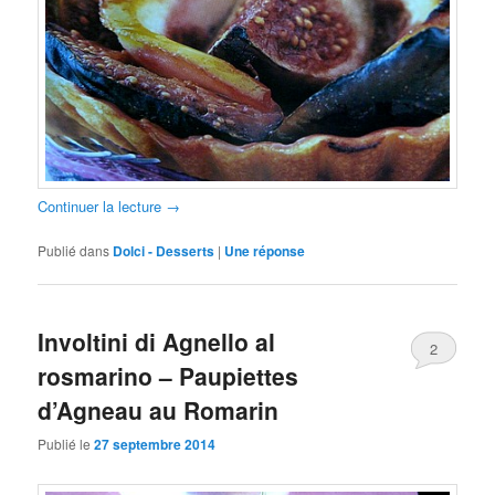
Continuer la lecture
→
Publié dans
Dolci - Desserts
|
Une
réponse
Involtini di Agnello al
2
rosmarino – Paupiettes
d’Agneau au Romarin
Publié le
27 septembre 2014