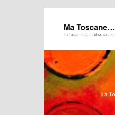
Aller
au
contenu
Ma Toscane…
principal
La Toscane, sa cuisine, ses coul