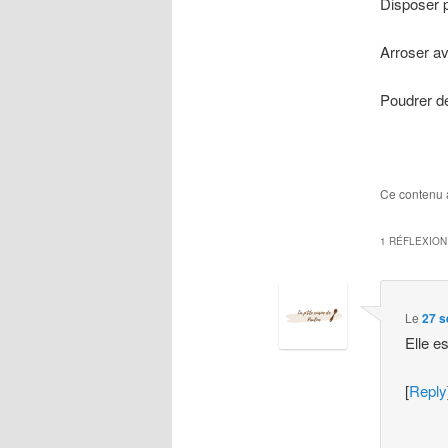
Disposer p
Arroser av
Poudrer de
Ce contenu 
1 RÉFLEXION
Le
27 s
Elle es
[
Reply