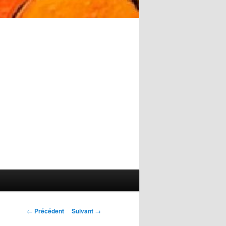
Navigation
←
Précédent
Suivant
→
des