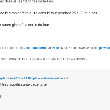
ar dessus les tranches de figues.
ec le sirop et faire cuire dans le four pendant 25 à 30 minutes.
 sucre glace à la sortie du four.
a été publié dans
Dolci - Desserts
par
Paola
. Mettez-le en favori avec son
permal
 SUR «
TORTA DI FICHI E LIMONE – TARTE AUX FIGUES ET AU CITRON
»
eptembre 2014 à 14:07
,
ptitecuisinedepauline
a dit :
t très appétissante cette tarte!
]