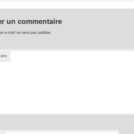
er un commentaire
se e-mail ne sera pas publiée.
aire