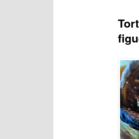
Tort
figu